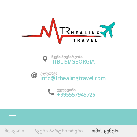
ᲩᲕᲔᲜᲘ ᲛᲓᲔᲑᲐᲠᲔᲝᲑᲐ
TIBLISI/GEORGIA
ᲔᲚᲤᲝᲡᲢᲐ
info@trhealingtravel.com
ᲢᲔᲚᲔᲤᲝᲜᲘ
+995557945725
მთავარი
Ჩვენი პარტნიორები
თმის ცენტრი